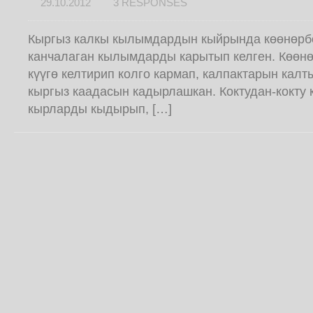
29.10.2012
3 RESPONSES
Кыргыз калкы кылымдардын кыйрында көөнөрб
канчалаган кылымдарды карытып келген. Көөнө
күүгө келтирип колго кармап, калпактарын кал
кыргыз каадасын кадырлашкан. Коктудан-кокту к
кырларды кыдырып, […]