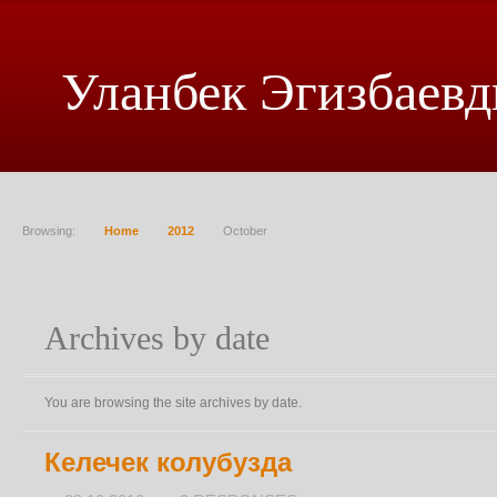
Уланбек Эгизбаевд
Browsing:
Home
2012
October
Archives by date
You are browsing the site archives by date.
Келечек колубузда